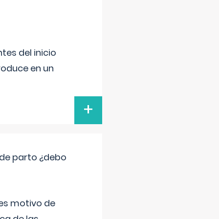
es del inicio
produce en un
+
 de parto ¿debo
 es motivo de
ica de las