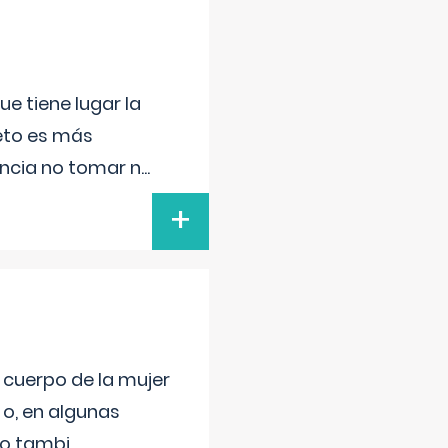
e tiene lugar la
feto es más
ancia no tomar n
...
+
l cuerpo de la mujer
 o, en algunas
mo tambi
...