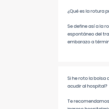
¿Qué es la rotura
Se define así a la
espontáneo del tra
embarazo a término
Si he roto la bols
acudir al hospital?
Te recomendamos ac
ingreso hospitalari