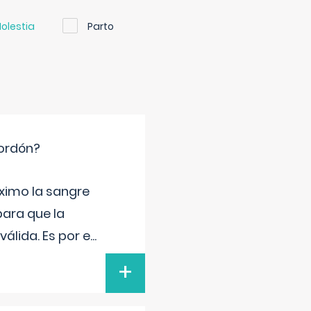
olestia
Parto
cordón?
ximo la sangre
para que la
álida. Es por e
...
+