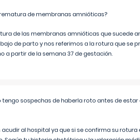
 prematura de membranas amnióticas?
 rotura de las membranas amnióticas que sucede ant
bajo de parto y nos referimos a la rotura que se 
 a partir de la semana 37 de gestación.
a o tengo sospechas de haberla roto antes de estar
udir al hospital ya que si se confirma su rotura
o. Según tu historia obstétrica y la valoración méd