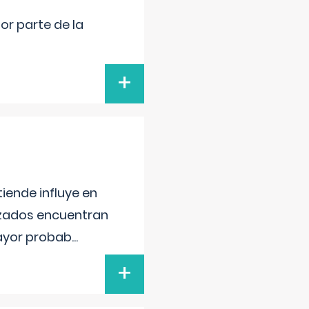
por parte de la
+
iende influye en
lizados encuentran
mayor probab
...
+