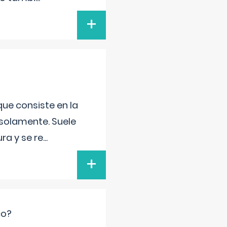
+
que consiste en la
 solamente. Suele
ra y se re
...
+
co?