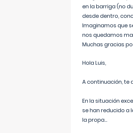
en la barriga (no du
desde dentro, con
Imaginamos que ser
nos quedamos mas t
Muchas gracias por
Hola Luis,
A continuación, te
En la situación exc
se han reducido a 
la propa
...