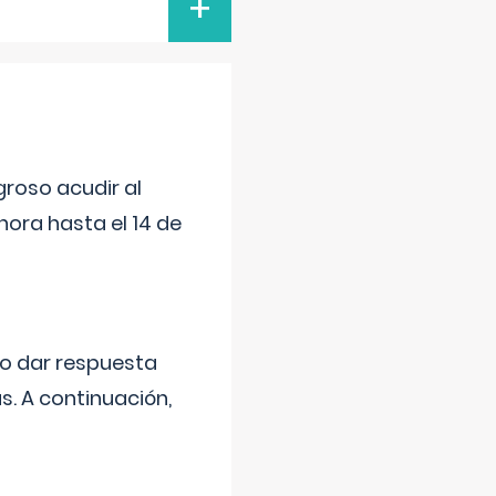
+
roso acudir al
ora hasta el 14 de
do dar respuesta
s. A continuación,