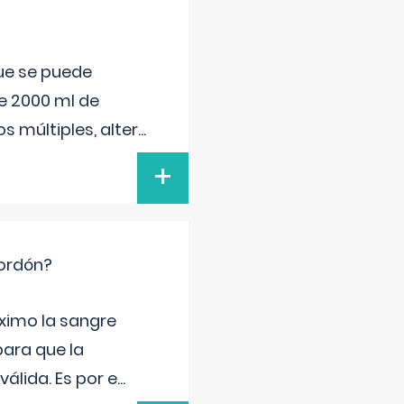
que se puede
e 2000 ml de
s múltiples, alter
...
+
cordón?
ximo la sangre
para que la
álida. Es por e
...