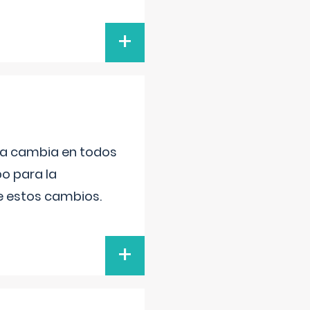
+
da cambia en todos
po para la
de estos cambios.
+