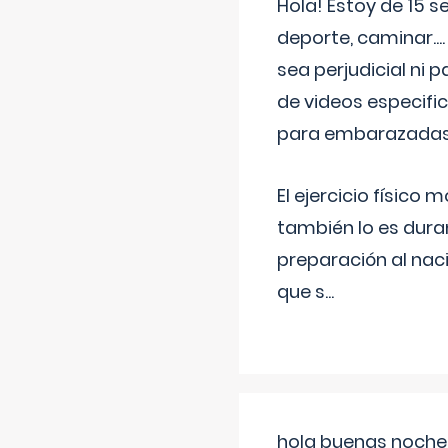
Hola! Estoy de 15 
deporte, caminar...
sea perjudicial ni 
de videos especifi
para embarazadas?
El ejercicio físic
también lo es dura
preparación al naci
que s
...
hola buenas noches