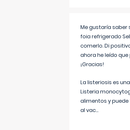
Me gustaría saber 
foia refrigerado Se
comerlo. Di positi
ahora he leído que 
¡Gracias!
La listeriosis es u
Listeria monocytog
alimentos y puede 
al vac
...