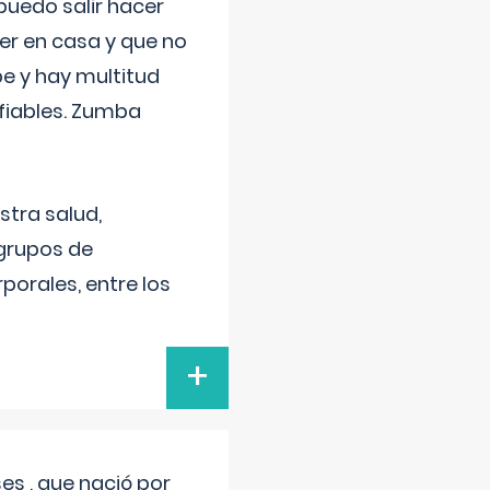
uedo salir hacer
cer en casa y que no
be y hay multitud
fiables. Zumba
stra salud,
 grupos de
porales, entre los
+
s , que nació por