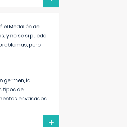
 el Medallón de
os, y no sé si puedo
 problemas, pero
un germen, la
 tipos de
alimentos envasados
+