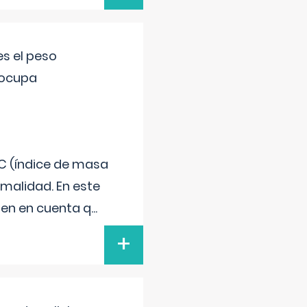
s el peso
eocupa
C (índice de masa
malidad. En este
 Ten en cuenta q
...
+