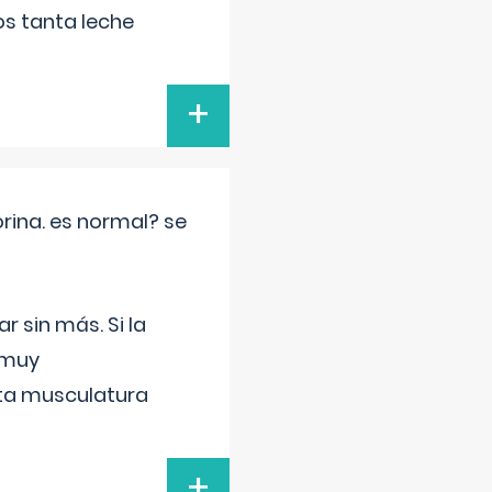
s tanta leche
+
rina. es normal? se
 sin más. Si la
 muy
sta musculatura
+