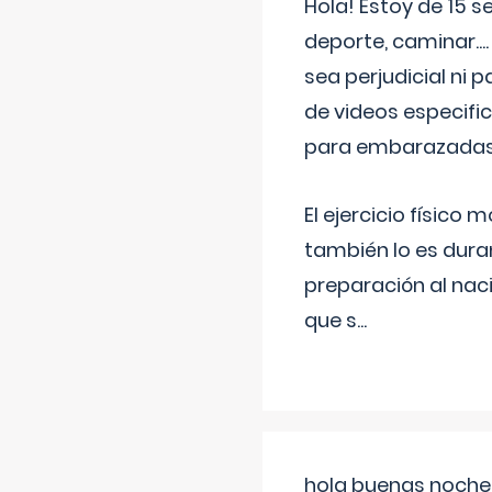
Hola! Estoy de 15 
deporte, caminar...
sea perjudicial ni 
de videos especifi
para embarazadas?
El ejercicio físic
también lo es dura
preparación al naci
que s
...
hola buenas noches