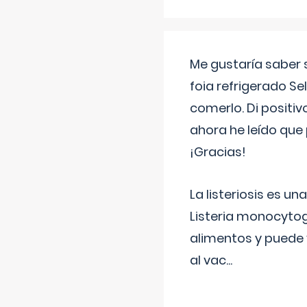
Me gustaría saber 
foia refrigerado Se
comerlo. Di positi
ahora he leído que 
¡Gracias!
La listeriosis es u
Listeria monocytog
alimentos y puede 
al vac
...