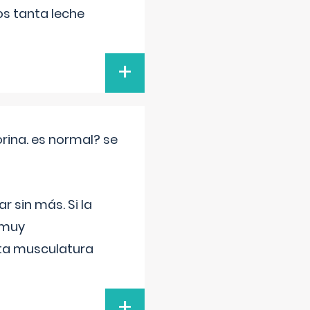
s tanta leche
+
rina. es normal? se
 sin más. Si la
 muy
sta musculatura
+