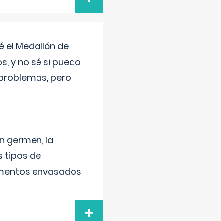
 el Medallón de
os, y no sé si puedo
 problemas, pero
un germen, la
 tipos de
alimentos envasados
+