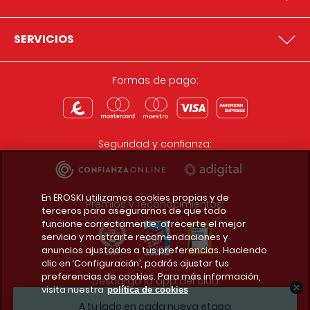
SERVICIOS
Formas de pago:
Seguridad y confianza:
En EROSKI utilizamos cookies propias y de
Premios y reconocimientos:
terceros para asegurarnos de que todo
funcione correctamente, ofrecerte el mejor
servicio y mostrarte recomendaciones y
anuncios ajustados a tus preferencias. Haciendo
clic en ‘Configuración’, podrás ajustar tus
preferencias de cookies. Para más información,
Descarga la app del club
visita nuestra
política de cookies
A tu lado en cada nueva etapa