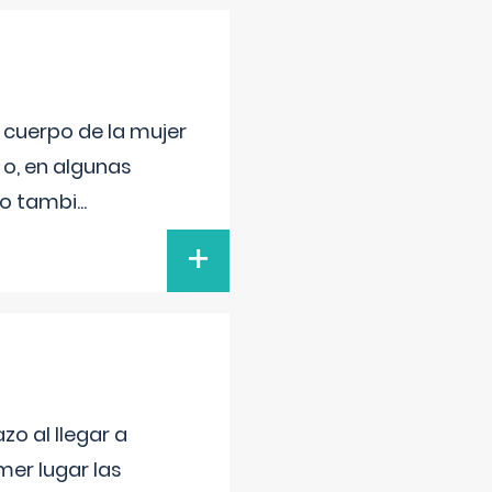
l cuerpo de la mujer
 o, en algunas
mo tambi
...
+
o al llegar a
mer lugar las