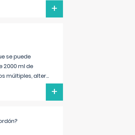
+
que se puede
e 2000 ml de
s múltiples, alter
...
+
cordón?