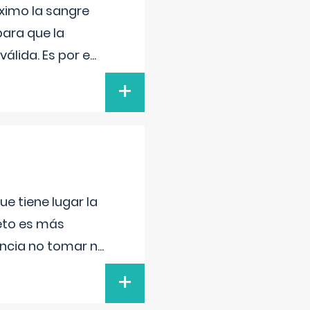
ximo la sangre
para que la
álida. Es por e
...
+
e tiene lugar la
feto es más
ancia no tomar n
...
+