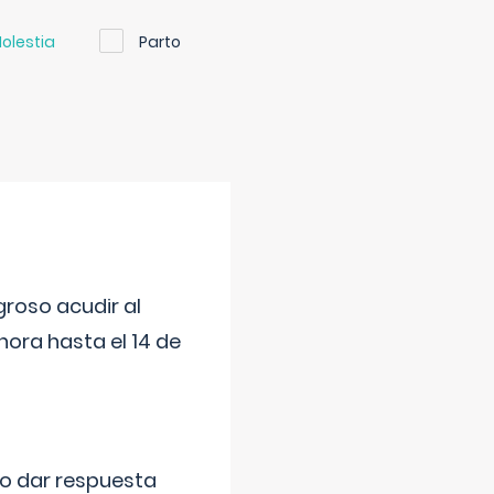
olestia
Parto
roso acudir al
ora hasta el 14 de
do dar respuesta