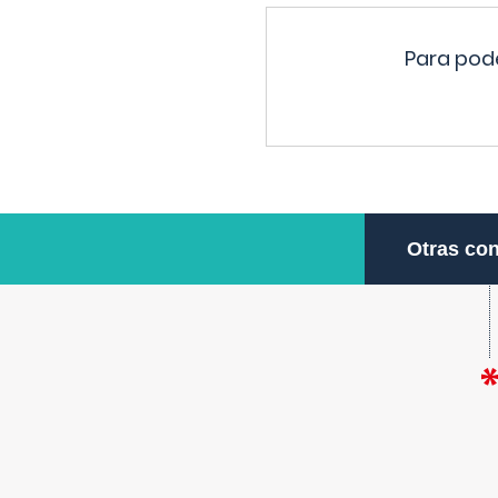
Para pode
Otras con