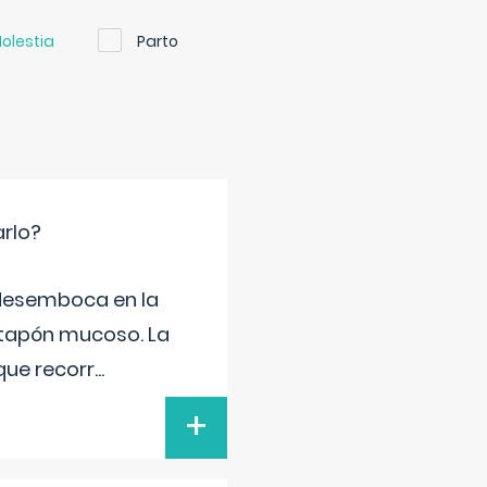
olestia
Parto
arlo?
e desemboca en la
 tapón mucoso. La
que recorr
...
+