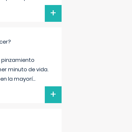
+
cer?
ma pinzamiento
er minuto de vida.
 en la mayorí
...
+