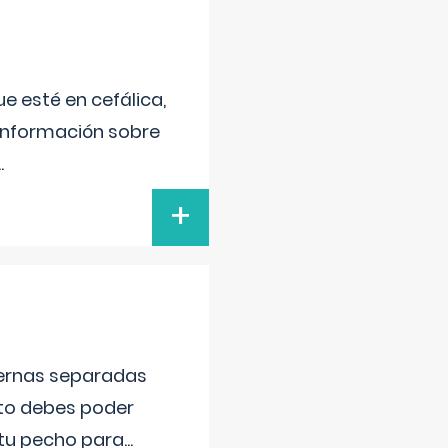
e esté en cefálica,
 información sobre
..
+
piernas separadas
nto debes poder
 tu pecho para
...