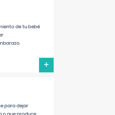
miento de tu bebé
ar
embarazo.
+
ce para dejar
va o que produce