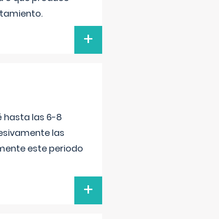
atamiento.
+
é hasta las 6-8
esivamente las
lmente este periodo
+