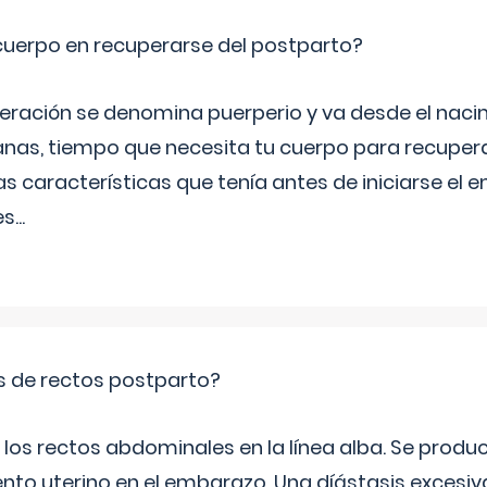
cuerpo en recuperarse del postparto?
peración se denomina puerperio y va desde el naci
nas, tiempo que necesita tu cuerpo para recuper
s características que tenía antes de iniciarse el 
es
...
is de rectos postparto?
 los rectos abdominales en la línea alba. Se produ
ento uterino en el embarazo. Una díástasis excesi