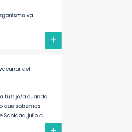
organismo va
+
vacunar del
a tu hijo/a cuando
 lo que sabemos
 Sanidad, julio d
...
+