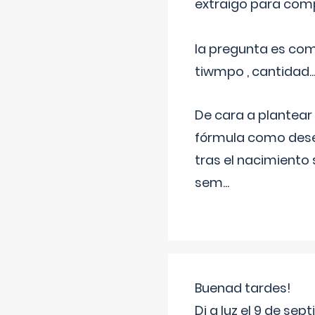
extraigo para comp
la pregunta es com
tiwmpo , cantidad....
De cara a plantear
fórmula como dese
tras el nacimiento 
sem
...
Buenad tardes!
Di a luz el 9 de s