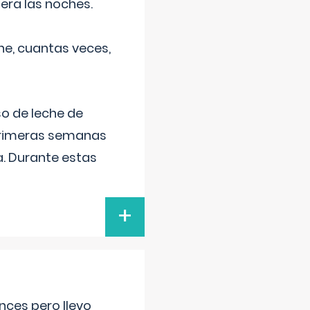
era las noches.
he, cuantas veces,
o de leche de
primeras semanas
a. Durante estas
+
nces pero llevo