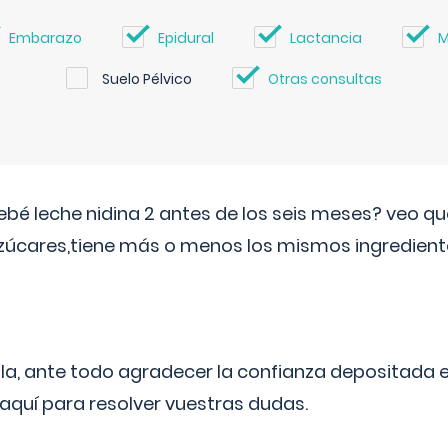
Embarazo
Epidural
Lactancia
M
Suelo Pélvico
Otras consultas
ebé leche nidina 2 antes de los seis meses? veo q
zúcares,tiene más o menos los mismos ingrediente
ila, ante todo agradecer la confianza depositada 
quí para resolver vuestras dudas.