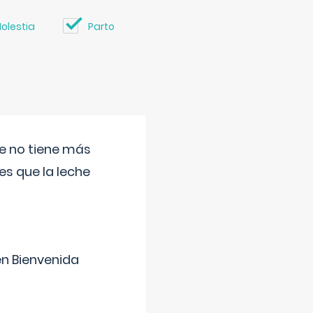
olestia
Parto
ue no tiene más
s que la leche
en Bienvenida