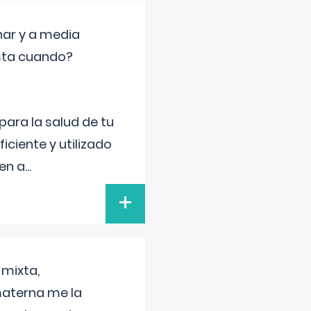
nar y a media
sta cuando?
para la salud de tu
iciente y utilizado
 en a
...
+
 mixta,
materna me la