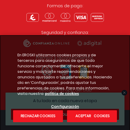
Formas de pago:
Seguridad y confianza:
En EROSKI utilizamos cookies propias y de
Premios y reconocimientos:
terceros para asegurarnos de que todo
funcione correctamente, ofrecerte el mejor
servicio y mostrarte recomendaciones y
anuncios ajustados a tus preferencias. Haciendo
clic en ‘Configuración’, podrás ajustar tus
preferencias de cookies. Para más información,
Descarga la app del club
visita nuestra
política de cookies
A tu lado en cada nueva etapa
Configuración
¿Te apuntas?
RECHAZAR COOKIES
ACEPTAR COOKIES
Condiciones legales