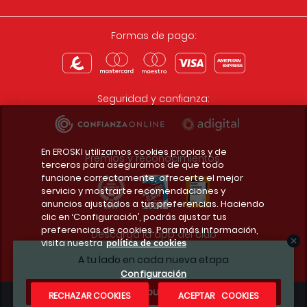
Formas de pago:
Seguridad y confianza:
En EROSKI utilizamos cookies propias y de
Premios y reconocimientos:
terceros para asegurarnos de que todo
funcione correctamente, ofrecerte el mejor
servicio y mostrarte recomendaciones y
anuncios ajustados a tus preferencias. Haciendo
clic en ‘Configuración’, podrás ajustar tus
preferencias de cookies. Para más información,
Descarga la app del club
visita nuestra
política de cookies
A tu lado en cada nueva etapa
Configuración
¿Te apuntas?
RECHAZAR COOKIES
ACEPTAR COOKIES
Condiciones legales