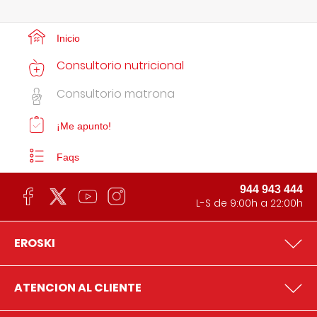
Inicio
Consultorio nutricional
Consultorio matrona
¡Me apunto!
Faqs
944 943 444
L-S de 9:00h a 22:00h
EROSKI
ATENCION AL CLIENTE