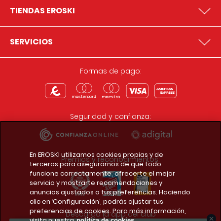
TIENDAS EROSKI
SERVICIOS
Formas de pago:
Seguridad y confianza:
En EROSKI utilizamos cookies propias y de
Premios y reconocimientos:
terceros para asegurarnos de que todo
funcione correctamente, ofrecerte el mejor
servicio y mostrarte recomendaciones y
anuncios ajustados a tus preferencias. Haciendo
clic en ‘Configuración’, podrás ajustar tus
preferencias de cookies. Para más información,
Descarga la app del club
visita nuestra
política de cookies