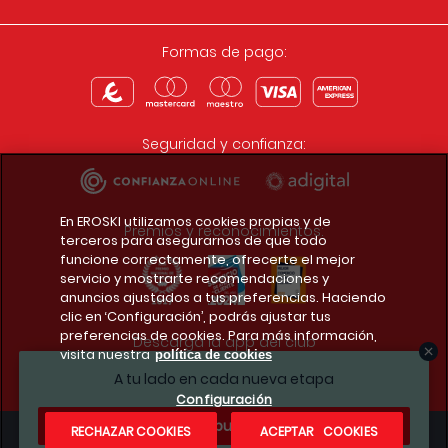
Formas de pago:
Seguridad y confianza:
En EROSKI utilizamos cookies propias y de
Premios y reconocimientos:
terceros para asegurarnos de que todo
funcione correctamente, ofrecerte el mejor
servicio y mostrarte recomendaciones y
anuncios ajustados a tus preferencias. Haciendo
clic en ‘Configuración’, podrás ajustar tus
preferencias de cookies. Para más información,
Descarga la app del club
visita nuestra
política de cookies
A tu lado en cada nueva etapa
Configuración
¿Te apuntas?
RECHAZAR COOKIES
ACEPTAR COOKIES
Condiciones legales