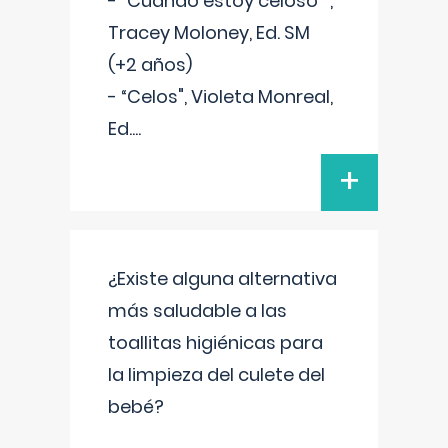
- “Cuando estoy celoso"",
Tracey Moloney, Ed. SM
(+2 años)
- “Celos", Violeta Monreal,
Ed.
...
+
¿Existe alguna alternativa
más saludable a las
toallitas higiénicas para
la limpieza del culete del
bebé?