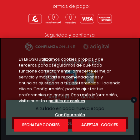
Formas de pago:
Seguridad y confianza:
En EROSKI utilizamos cookies propias y de
Premios y reconocimientos:
terceros para asegurarnos de que todo
funcione correctamente, ofrecerte el mejor
servicio y mostrarte recomendaciones y
anuncios ajustados a tus preferencias. Haciendo
clic en ‘Configuración’, podrás ajustar tus
preferencias de cookies. Para más información,
Descarga la app del club
visita nuestra
política de cookies
A tu lado en cada nueva etapa
Configuración
¿Te apuntas?
RECHAZAR COOKIES
ACEPTAR COOKIES
Condiciones legales