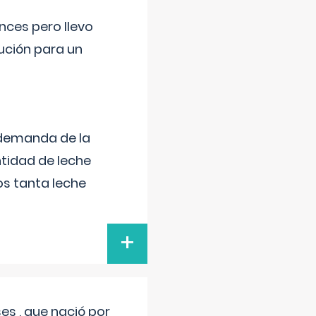
nces pero llevo
lución para un
 demanda de la
tidad de leche
s tanta leche
+
s , que nació por