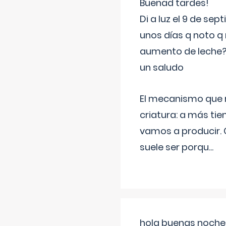
Buenad tardes!
Di a luz el 9 de s
unos días q noto q 
aumento de leche
un saludo
El mecanismo que r
criatura: a más t
vamos a producir.
suele ser porqu
...
hola buenas noches