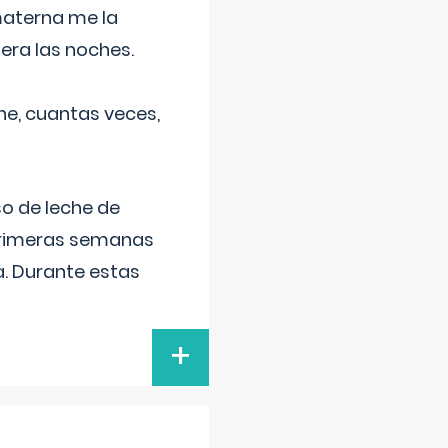
materna me la
era las noches.
he, cuantas veces,
o de leche de
primeras semanas
a. Durante estas
+