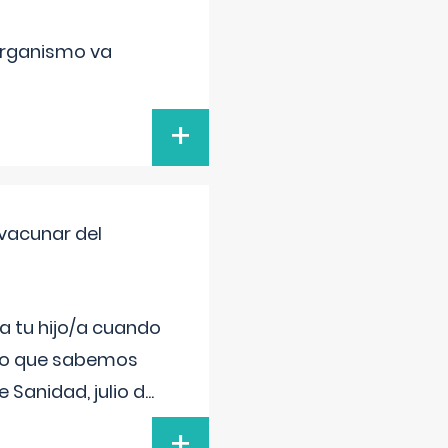
organismo va
+
vacunar del
a tu hijo/a cuando
 lo que sabemos
 Sanidad, julio d
...
+