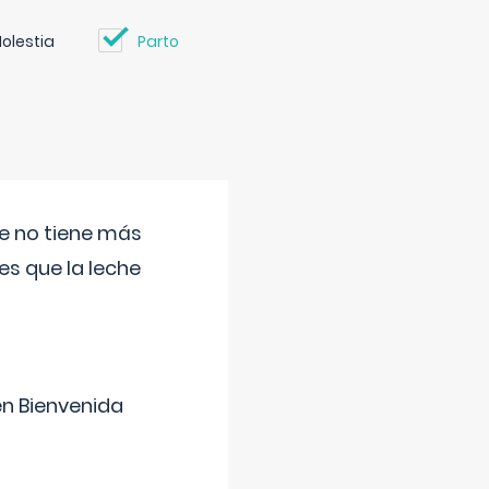
olestia
Parto
ue no tiene más
s que la leche
en Bienvenida