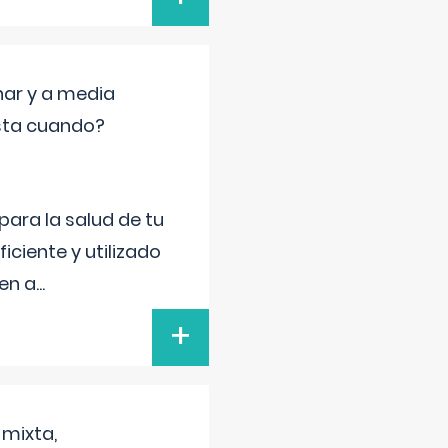
nar y a media
sta cuando?
para la salud de tu
iciente y utilizado
 en a
...
+
 mixta,