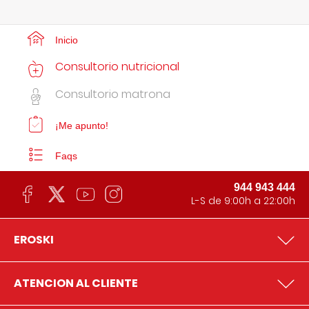
Inicio
Consultorio nutricional
Consultorio matrona
¡Me apunto!
Faqs
944 943 444
L-S de 9:00h a 22:00h
EROSKI
ATENCION AL CLIENTE