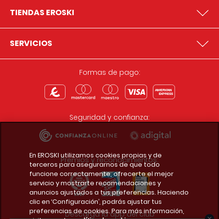
TIENDAS EROSKI
SERVICIOS
Formas de pago:
Seguridad y confianza:
En EROSKI utilizamos cookies propias y de
Premios y reconocimientos:
terceros para asegurarnos de que todo
funcione correctamente, ofrecerte el mejor
servicio y mostrarte recomendaciones y
anuncios ajustados a tus preferencias. Haciendo
clic en ‘Configuración’, podrás ajustar tus
preferencias de cookies. Para más información,
Descarga la app del club