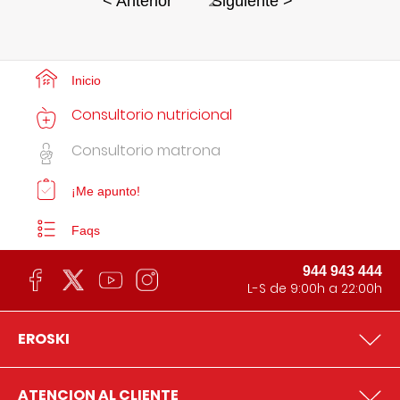
2
< Anterior
Siguiente >
Inicio
Consultorio nutricional
Consultorio matrona
¡Me apunto!
Faqs
944 943 444
L-S de 9:00h a 22:00h
EROSKI
ATENCION AL CLIENTE