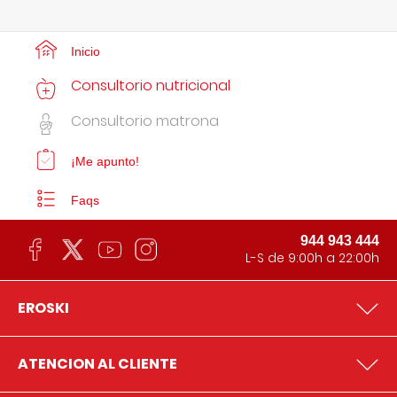
Inicio
Consultorio nutricional
Consultorio matrona
¡Me apunto!
Faqs
944 943 444
L-S de 9:00h a 22:00h
EROSKI
ATENCION AL CLIENTE