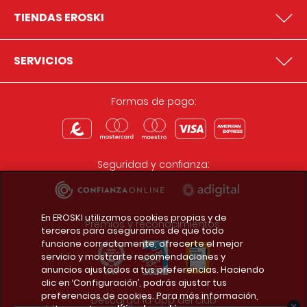
TIENDAS EROSKI
SERVICIOS
Formas de pago:
Seguridad y confianza:
En EROSKI utilizamos cookies propias y de
Premios y reconocimientos:
terceros para asegurarnos de que todo
funcione correctamente, ofrecerte el mejor
servicio y mostrarte recomendaciones y
anuncios ajustados a tus preferencias. Haciendo
clic en ‘Configuración’, podrás ajustar tus
preferencias de cookies. Para más información,
Descarga la app del club