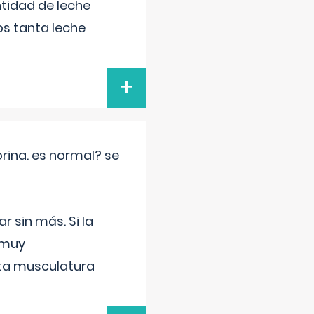
tidad de leche
s tanta leche
+
rina. es normal? se
 sin más. Si la
 muy
sta musculatura