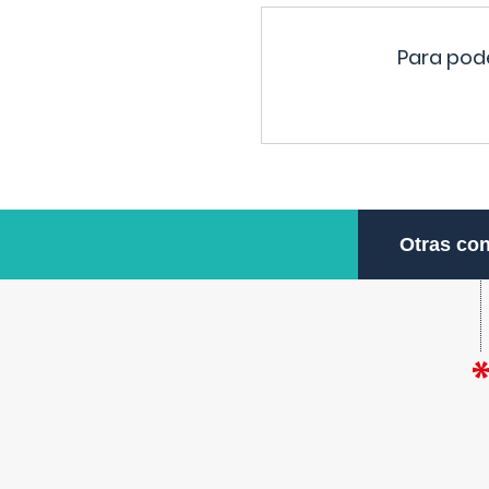
Para pode
Otras con