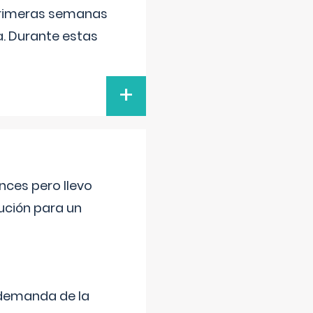
primeras semanas
a. Durante estas
+
nces pero llevo
lución para un
 demanda de la