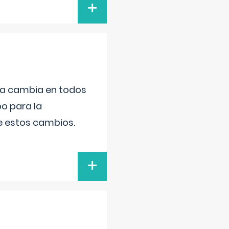
+
da cambia en todos
po para la
de estos cambios.
+