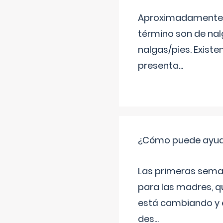
Aproximadamente un
término son de nalg
nalgas/pies. Existe
presenta
...
¿Cómo puede ayudar
Las primeras sema
para las madres, q
está cambiando y e
des
...