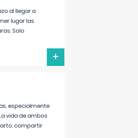
o al llegar a
mer lugar las
uras: Solo
+
as, especialmente
 La vida de ambos
arto, compartir