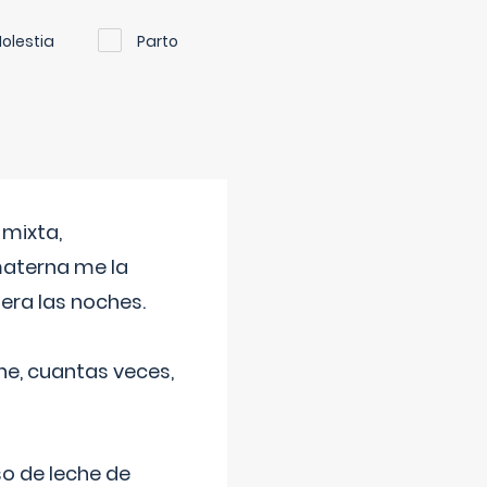
olestia
Parto
 mixta,
materna me la
era las noches.
he, cuantas veces,
o de leche de