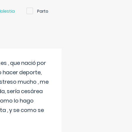
olestia
Parto
s , que nació por
 hacer deporte,
estreso mucho , me
a, sería cesárea
 como lo hago
a , y se como se