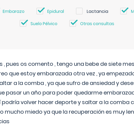
Embarazo
Epidural
Lactancia
M
Suelo Pélvico
Otras consultas
 , pues os comento , tengo una bebe de siete mese
reo que estoy embarazada otra vez , ya empezado
tar a la comba , ya que sufro de ansiedad y des
 que pasar un año para poder quedarme embarazad
así podría volver hacer deporte y saltar a la comba
o mucho miedo ya que la recuperación es muy lent
cias