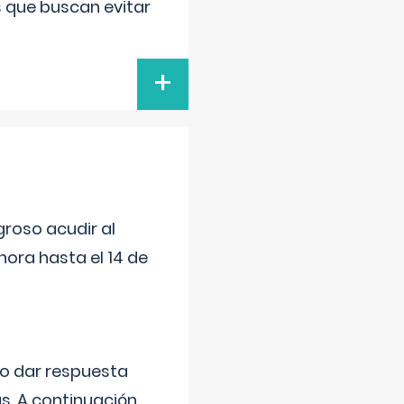
s que buscan evitar
+
roso acudir al
ora hasta el 14 de
do dar respuesta
s. A continuación,