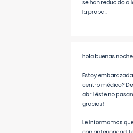
se han reducido a 
la propa
...
hola buenas noche
Estoy embarazada d
centro médico? Deb
abril éste no pasa
gracias!
Le informamos que,
con anterioridad. 