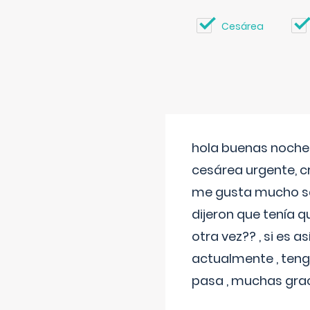
Cesárea
hola buenas noches
cesárea urgente, c
me gusta mucho sal
dijeron que tenía
otra vez?? , si es 
actualmente , teng
pasa , muchas gra