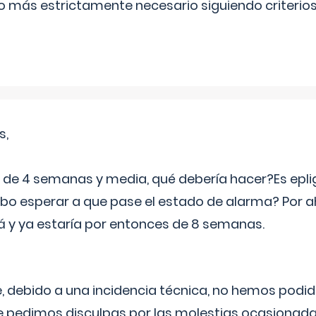
lo más estrictamente necesario siguiendo criterio
s,
e 4 semanas y media, qué debería hacer?Es eplig
o esperar a que pase el estado de alarma? Por ah
rá y ya estaría por entonces de 8 semanas.
 debido a una incidencia técnica, no hemos podi
Le pedimos disculpas por las molestias ocasionada