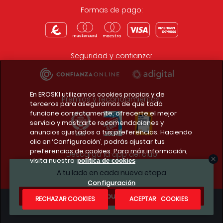
Formas de pago:
Seguridad y confianza:
En EROSKI utilizamos cookies propias y de
Premios y reconocimientos:
terceros para asegurarnos de que todo
funcione correctamente, ofrecerte el mejor
servicio y mostrarte recomendaciones y
anuncios ajustados a tus preferencias. Haciendo
clic en ‘Configuración’, podrás ajustar tus
preferencias de cookies. Para más información,
Descarga la app del club
visita nuestra
política de cookies
A tu lado en cada nueva etapa
Configuración
¿Te apuntas?
RECHAZAR COOKIES
ACEPTAR COOKIES
Condiciones legales