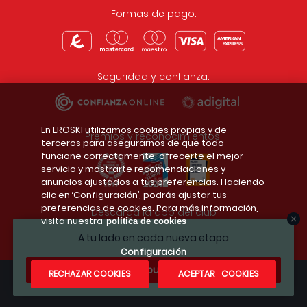
Formas de pago:
Seguridad y confianza:
En EROSKI utilizamos cookies propias y de
Premios y reconocimientos:
terceros para asegurarnos de que todo
funcione correctamente, ofrecerte el mejor
servicio y mostrarte recomendaciones y
anuncios ajustados a tus preferencias. Haciendo
clic en ‘Configuración’, podrás ajustar tus
preferencias de cookies. Para más información,
Descarga la app del club
visita nuestra
política de cookies
A tu lado en cada nueva etapa
Configuración
¿Te apuntas?
RECHAZAR COOKIES
ACEPTAR COOKIES
Condiciones legales