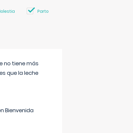
olestia
Parto
ue no tiene más
s que la leche
en Bienvenida