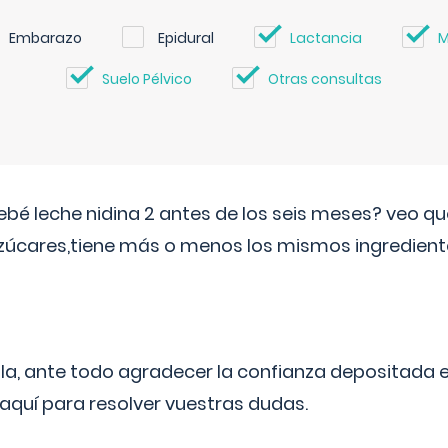
Embarazo
Epidural
Lactancia
M
Suelo Pélvico
Otras consultas
ebé leche nidina 2 antes de los seis meses? veo q
zúcares,tiene más o menos los mismos ingrediente
ila, ante todo agradecer la confianza depositada 
quí para resolver vuestras dudas.