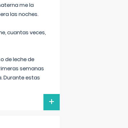
materna me la
era las noches.
he, cuantas veces,
o de leche de
primeras semanas
a. Durante estas
+