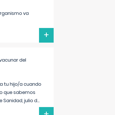
organismo va
+
vacunar del
a tu hijo/a cuando
 lo que sabemos
 Sanidad, julio d
...
+