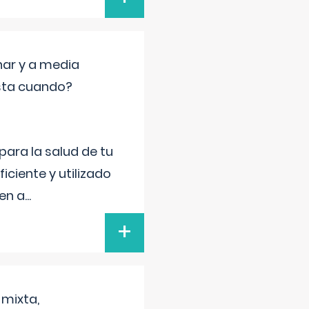
nar y a media
sta cuando?
para la salud de tu
iciente y utilizado
 en a
...
+
 mixta,