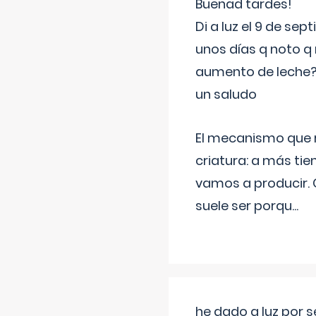
Buenad tardes!
Di a luz el 9 de s
unos días q noto q 
aumento de leche
un saludo
El mecanismo que r
criatura: a más t
vamos a producir.
suele ser porqu
...
he dado a luz por 