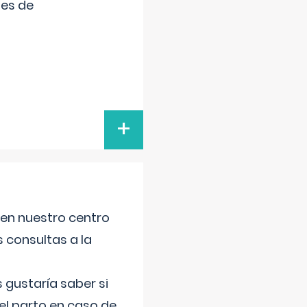
tes de
+
 en nuestro centro
s consultas a la
gustaría saber si
el parto en caso de