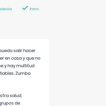
olestia
Parto
uedo salir hacer
cer en casa y que no
be y hay multitud
fiables. Zumba
stra salud,
 grupos de