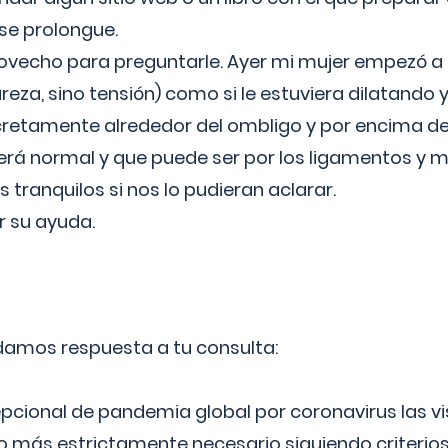
 se prolongue.
ovecho para preguntarle. Ayer mi mujer empezó a 
reza, sino tensión) como si le estuviera dilatando y
cretamente alrededor del ombligo y por encima d
á normal y que puede ser por los ligamentos y m
ranquilos si nos lo pudieran aclarar.
 su ayuda.
 damos respuesta a tu consulta:
epcional de pandemia global por coronavirus las vi
lo más estrictamente necesario siguiendo criterio