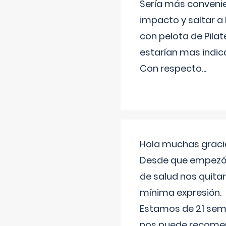
Sería más conveni
impacto y saltar a 
con pelota de Pilat
estarían mas indic
Con respecto
...
Hola muchas gracia
Desde que empezó l
de salud nos quitar
mínima expresión.
Estamos de 21 sema
nos puede recomend