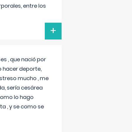
porales, entre los
+
s , que nació por
 hacer deporte,
estreso mucho , me
a, sería cesárea
 como lo hago
a , y se como se