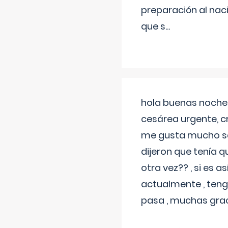
preparación al naci
que s
...
hola buenas noches
cesárea urgente, c
me gusta mucho sal
dijeron que tenía
otra vez?? , si es 
actualmente , teng
pasa , muchas gra