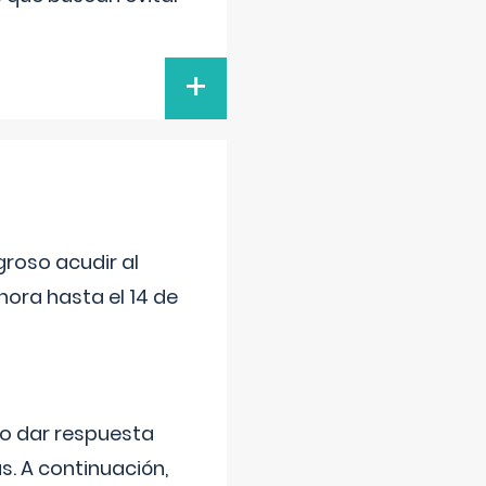
+
roso acudir al
ora hasta el 14 de
do dar respuesta
s. A continuación,