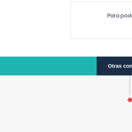
Para pode
Otras con