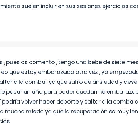
miento suelen incluir en sus sesiones ejercicios cor
 , pues os comento , tengo una bebe de siete mese
reo que estoy embarazada otra vez , ya empezado
tar a la comba , ya que sufro de ansiedad y des
 que pasar un año para poder quedarme embarazad
así podría volver hacer deporte y saltar a la comba
o mucho miedo ya que la recuperación es muy lent
cias