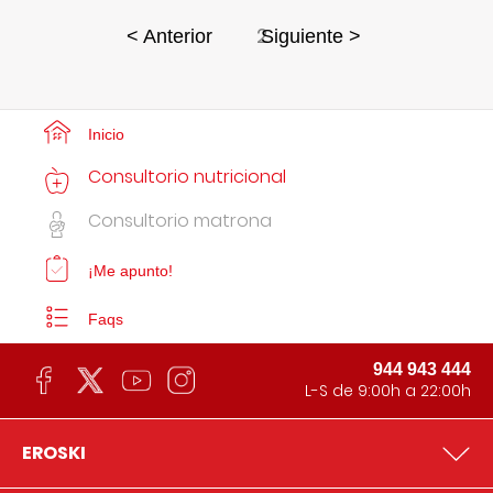
2
< Anterior
Siguiente >
Inicio
Consultorio nutricional
Consultorio matrona
¡Me apunto!
Faqs
944 943 444
L-S de 9:00h a 22:00h
EROSKI