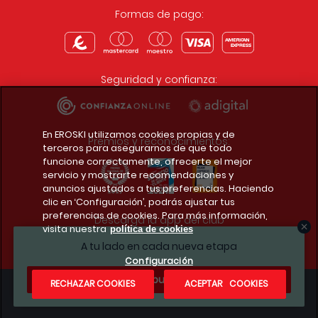
Formas de pago:
Seguridad y confianza:
En EROSKI utilizamos cookies propias y de
Premios y reconocimientos:
terceros para asegurarnos de que todo
funcione correctamente, ofrecerte el mejor
servicio y mostrarte recomendaciones y
anuncios ajustados a tus preferencias. Haciendo
clic en ‘Configuración’, podrás ajustar tus
preferencias de cookies. Para más información,
Descarga la app del club
visita nuestra
política de cookies
A tu lado en cada nueva etapa
Configuración
¿Te apuntas?
RECHAZAR COOKIES
ACEPTAR COOKIES
Condiciones legales