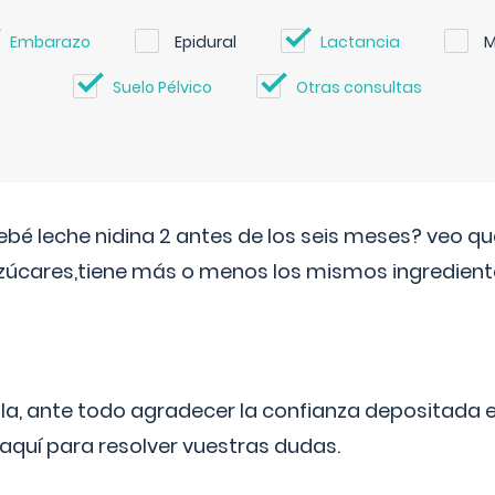
Embarazo
Epidural
Lactancia
M
Suelo Pélvico
Otras consultas
ebé leche nidina 2 antes de los seis meses? veo q
zúcares,tiene más o menos los mismos ingrediente
ila, ante todo agradecer la confianza depositada 
quí para resolver vuestras dudas.