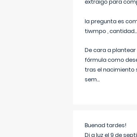
extraigo para comp
la pregunta es com
tiwmpo , cantidad....
De cara a plantear
fórmula como dese
tras el nacimiento 
sem
...
Buenad tardes!
Di a luz el 9 de s