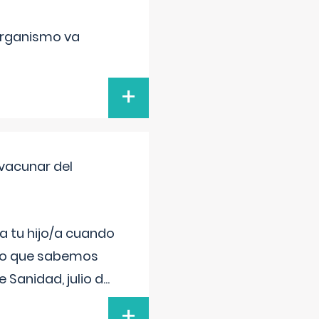
organismo va
+
vacunar del
a tu hijo/a cuando
 lo que sabemos
 Sanidad, julio d
...
+