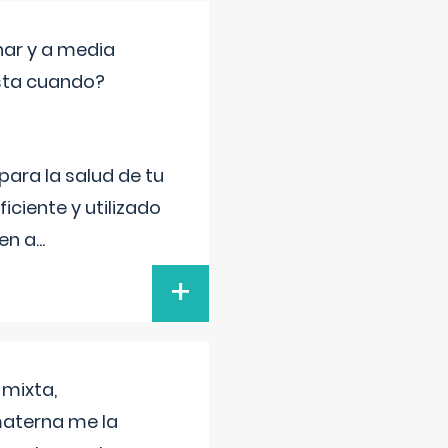
nar y a media
sta cuando?
para la salud de tu
iciente y utilizado
 en a
...
+
 mixta,
materna me la