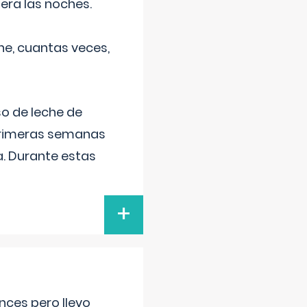
era las noches.
he, cuantas veces,
o de leche de
primeras semanas
a. Durante estas
+
nces pero llevo