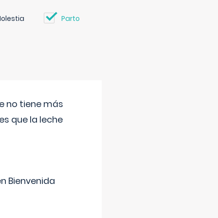
olestia
Parto
ue no tiene más
s que la leche
en Bienvenida