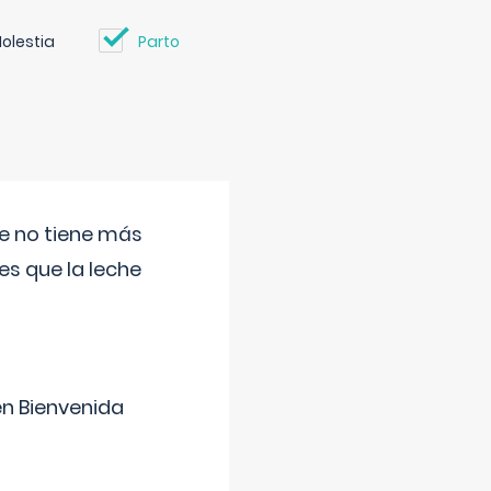
olestia
Parto
ue no tiene más
s que la leche
en Bienvenida