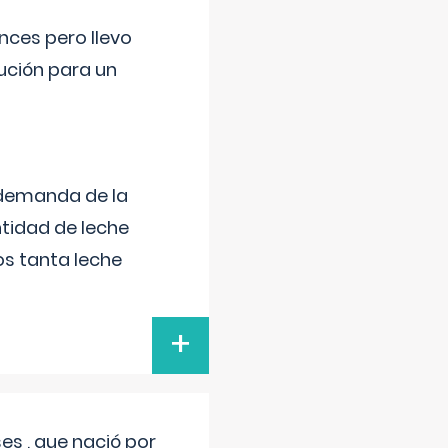
nces pero llevo
lución para un
 demanda de la
tidad de leche
s tanta leche
+
s , que nació por