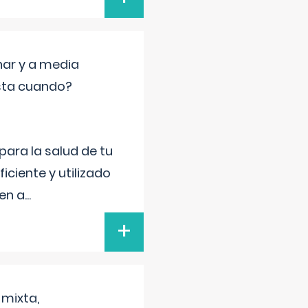
nar y a media
sta cuando?
para la salud de tu
iciente y utilizado
 en a
...
+
 mixta,