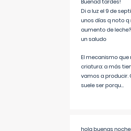
Buenad tardes!
Di a luz el 9 de s
unos días q noto q 
aumento de leche
un saludo
El mecanismo que r
criatura: a más t
vamos a producir.
suele ser porqu
...
hola buenas noches