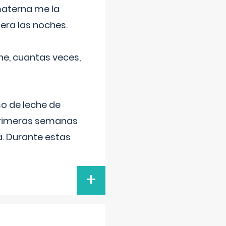
materna me la
era las noches.
he, cuantas veces,
o de leche de
primeras semanas
a. Durante estas
+