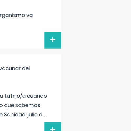
organismo va
+
vacunar del
a tu hijo/a cuando
 lo que sabemos
 Sanidad, julio d
...
+