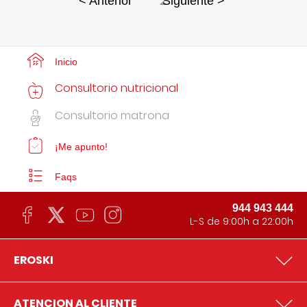
2
< Anterior
Siguiente >
Inicio
Consultorio nutricional
Consultorio matrona
¡Me apunto!
Faqs
944 943 444
L-S de 9:00h a 22:00h
EROSKI
ATENCION AL CLIENTE