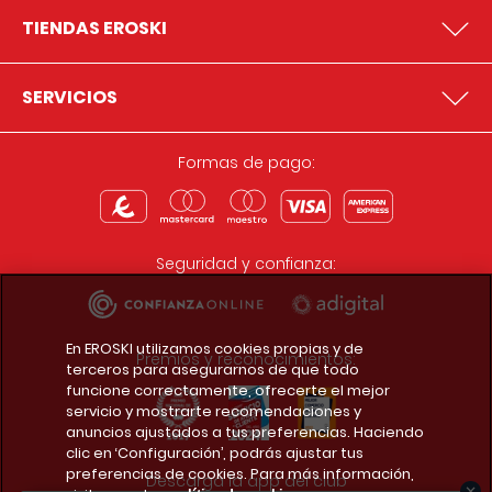
TIENDAS EROSKI
SERVICIOS
Formas de pago:
Seguridad y confianza:
En EROSKI utilizamos cookies propias y de
Premios y reconocimientos:
terceros para asegurarnos de que todo
funcione correctamente, ofrecerte el mejor
servicio y mostrarte recomendaciones y
anuncios ajustados a tus preferencias. Haciendo
clic en ‘Configuración’, podrás ajustar tus
preferencias de cookies. Para más información,
Descarga la app del club