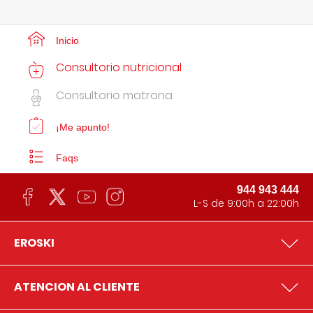
Inicio
Consultorio nutricional
Consultorio matrona
¡Me apunto!
Faqs
944 943 444
L-S de 9:00h a 22:00h
EROSKI
ATENCION AL CLIENTE