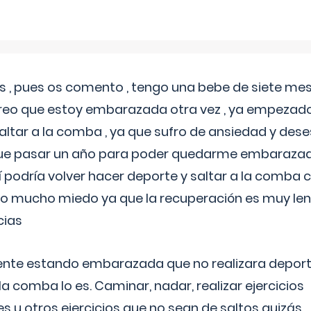
 , pues os comento , tengo una bebe de siete mese
reo que estoy embarazada otra vez , ya empezado
tar a la comba , ya que sufro de ansiedad y des
 que pasar un año para poder quedarme embarazad
así podría volver hacer deporte y saltar a la comba
o mucho miedo ya que la recuperación es muy lent
cias
ente estando embarazada que no realizara depor
la comba lo es. Caminar, nadar, realizar ejercicios
es u otros ejercicios que no sean de saltos quizás