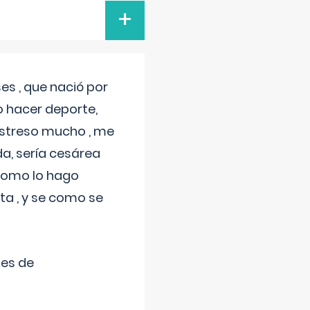
+
s , que nació por
 hacer deporte,
estreso mucho , me
a, sería cesárea
 como lo hago
a , y se como se
tes de