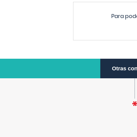
Para pode
Otras con