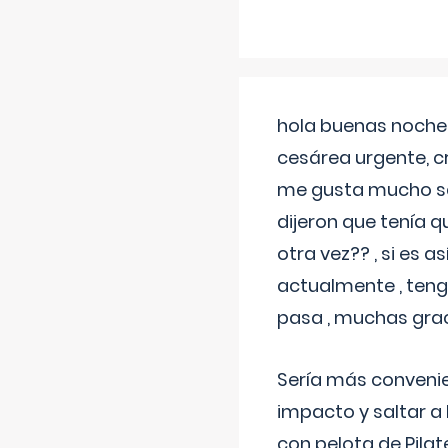
hola buenas noches
cesárea urgente, c
me gusta mucho sal
dijeron que tenía
otra vez?? , si es 
actualmente , teng
pasa , muchas gra
Sería más conveni
impacto y saltar a 
con pelota de Pilat