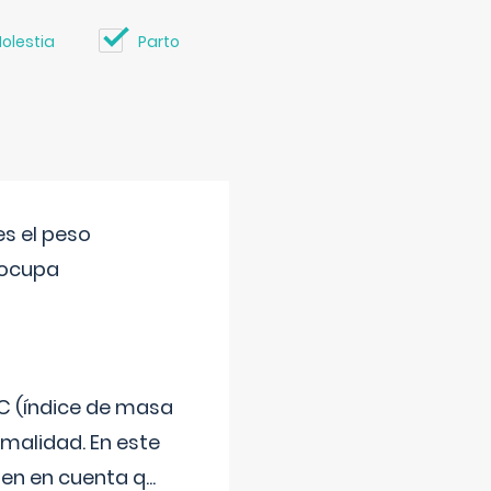
olestia
Parto
s el peso
eocupa
C (índice de masa
malidad. En este
 Ten en cuenta q
...