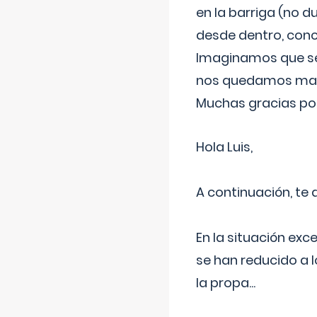
en la barriga (no du
desde dentro, con
Imaginamos que ser
nos quedamos mas t
Muchas gracias por
Hola Luis,
A continuación, te
En la situación exc
se han reducido a 
la propa
...