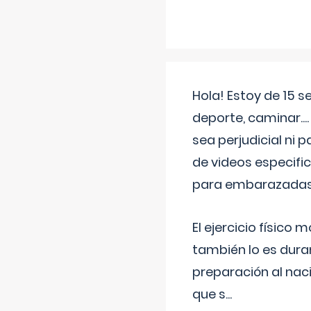
Hola! Estoy de 15 
deporte, caminar...
sea perjudicial ni 
de videos especifi
para embarazadas?
El ejercicio físic
también lo es dura
preparación al naci
que s
...