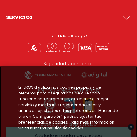
SERVICIOS
Formas de pago:
Seguridad y confianza:
En EROSKI utilizamos cookies propias y de
Premios y reconocimientos:
terceros para asegurarnos de que todo
funcione correctamente, ofrecerte el mejor
servicio y mostrarte recomendaciones y
anuncios ajustados a tus preferencias. Haciendo
clic en ‘Configuración’, podrás ajustar tus
preferencias de cookies. Para más información,
Descarga la app del club
visita nuestra
política de cookies
A tu lado en cada nueva etapa