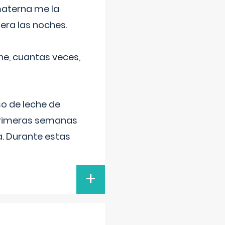
materna me la
era las noches.
he, cuantas veces,
o de leche de
primeras semanas
a. Durante estas
+