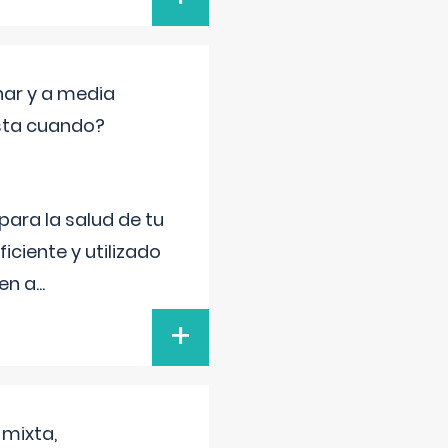
nar y a media
sta cuando?
para la salud de tu
iciente y utilizado
 en a
...
+
 mixta,