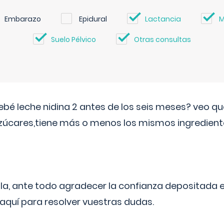
Embarazo
Epidural
Lactancia
M
Suelo Pélvico
Otras consultas
ebé leche nidina 2 antes de los seis meses? veo q
zúcares,tiene más o menos los mismos ingrediente
ila, ante todo agradecer la confianza depositada 
quí para resolver vuestras dudas.