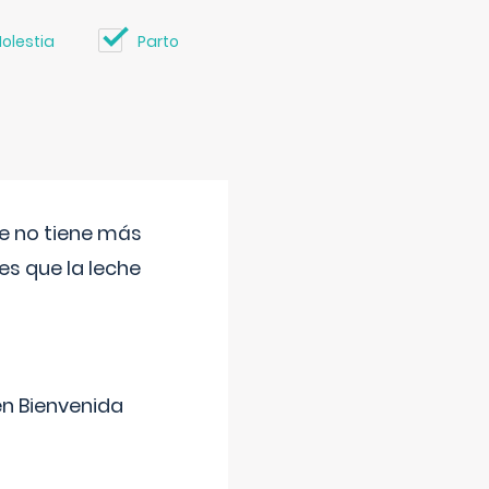
olestia
Parto
ue no tiene más
s que la leche
en Bienvenida