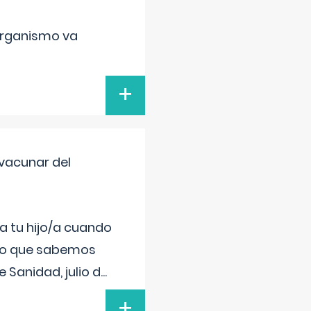
organismo va
+
vacunar del
a tu hijo/a cuando
 lo que sabemos
 Sanidad, julio d
...
+