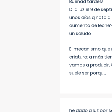
Buenad tardes!
Di a luz el 9 de s
unos días q noto q 
aumento de leche
un saludo
El mecanismo que r
criatura: a más t
vamos a producir.
suele ser porqu
...
he dado a luz por 