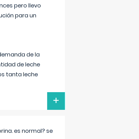
nces pero llevo
lución para un
 demanda de la
tidad de leche
s tanta leche
+
rina. es normal? se