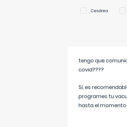
Cesárea
tengo que comunic
covid????
Sí, es recomendabl
programes tu vacun
hasta el momento so