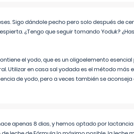
eses. Sigo dándole pecho pero solo después de ce
espierta. ¿Tengo que seguir tomando Yoduk? ¿Ha
ntiene el yodo, que es un oligoelemento esencial 
ral. Utilizar en casa sal yodada es el método más ef
ciencia de yodo, pero a veces también se aconseja
 hace apenas 8 dias, y hemos optado por lactancia
 de leche de Fórmula lo máximo posible. la leche 