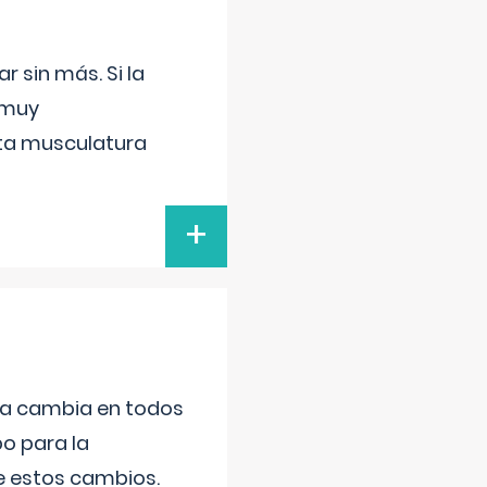
 sin más. Si la
 muy
sta musculatura
+
da cambia en todos
po para la
de estos cambios.