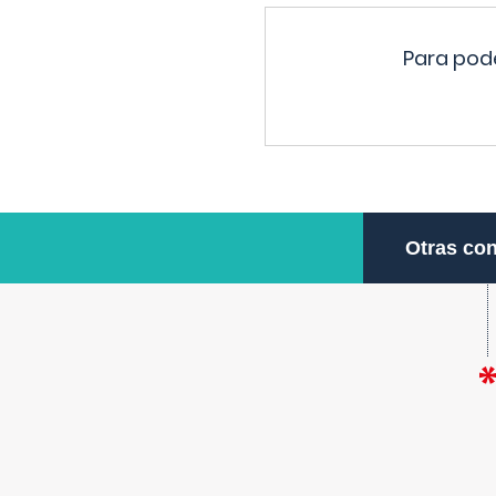
Para pode
Otras con