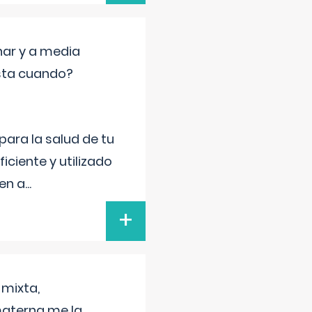
nar y a media
sta cuando?
para la salud de tu
iciente y utilizado
 en a
...
+
 mixta,
materna me la