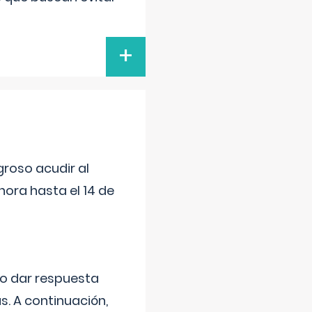
+
roso acudir al
ora hasta el 14 de
do dar respuesta
s. A continuación,