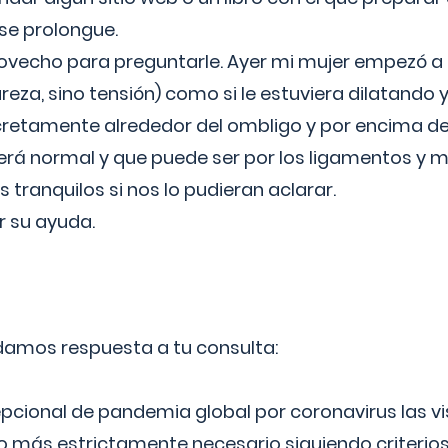
 se prolongue.
ovecho para preguntarle. Ayer mi mujer empezó a 
reza, sino tensión) como si le estuviera dilatando y
cretamente alrededor del ombligo y por encima d
á normal y que puede ser por los ligamentos y m
ranquilos si nos lo pudieran aclarar.
 su ayuda.
 damos respuesta a tu consulta:
epcional de pandemia global por coronavirus las vi
lo más estrictamente necesario siguiendo criterio