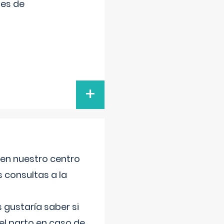
tes de
+
 en nuestro centro
s consultas a la
gustaría saber si
el parto en caso de