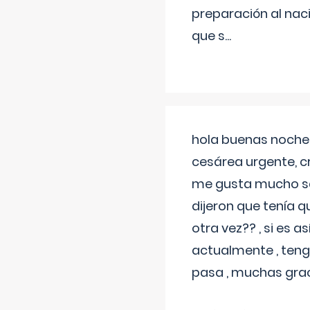
preparación al naci
que s
...
hola buenas noches
cesárea urgente, c
me gusta mucho sal
dijeron que tenía
otra vez?? , si es 
actualmente , teng
pasa , muchas gra