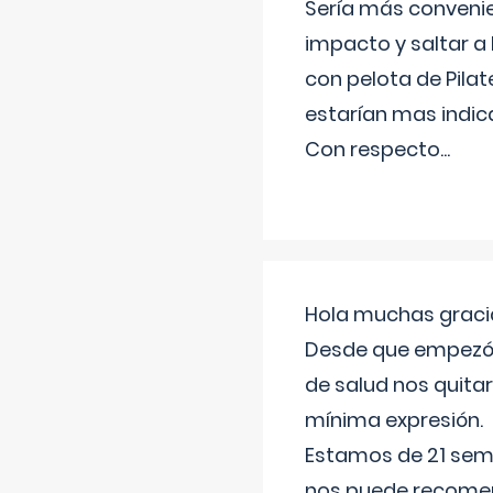
Sería más conveni
impacto y saltar a 
con pelota de Pilat
estarían mas indic
Con respecto
...
Hola muchas gracia
Desde que empezó l
de salud nos quitar
mínima expresión.
Estamos de 21 sema
nos puede recomend