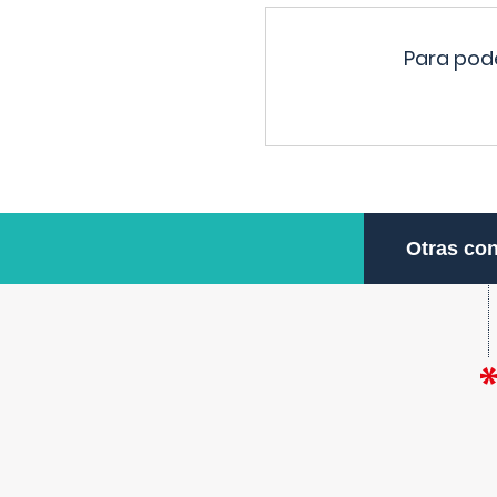
Para pode
Otras con