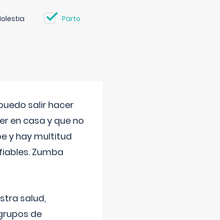
olestia
Parto
uedo salir hacer
cer en casa y que no
be y hay multitud
fiables. Zumba
stra salud,
 grupos de