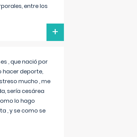
porales, entre los
+
s , que nació por
 hacer deporte,
estreso mucho , me
a, sería cesárea
 como lo hago
a , y se como se