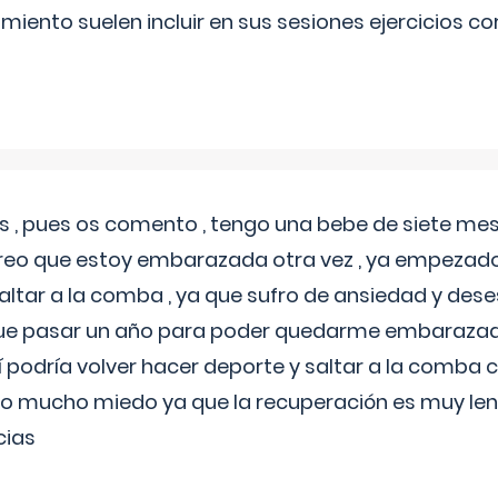
miento suelen incluir en sus sesiones ejercicios cor
 , pues os comento , tengo una bebe de siete mese
reo que estoy embarazada otra vez , ya empezado
tar a la comba , ya que sufro de ansiedad y des
 que pasar un año para poder quedarme embarazad
así podría volver hacer deporte y saltar a la comba
o mucho miedo ya que la recuperación es muy lent
cias