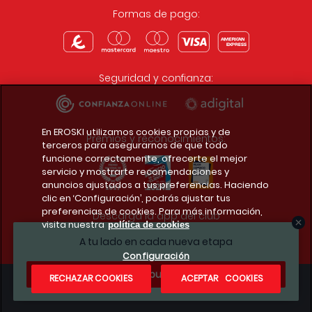
Formas de pago:
Seguridad y confianza:
En EROSKI utilizamos cookies propias y de
Premios y reconocimientos:
terceros para asegurarnos de que todo
funcione correctamente, ofrecerte el mejor
servicio y mostrarte recomendaciones y
anuncios ajustados a tus preferencias. Haciendo
clic en ‘Configuración’, podrás ajustar tus
preferencias de cookies. Para más información,
Descarga la app del club
visita nuestra
política de cookies
A tu lado en cada nueva etapa
Configuración
¿Te apuntas?
RECHAZAR COOKIES
ACEPTAR COOKIES
Condiciones legales