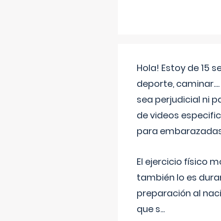
Hola! Estoy de 15 
deporte, caminar...
sea perjudicial ni 
de videos especifi
para embarazadas?
El ejercicio físic
también lo es dura
preparación al naci
que s
...