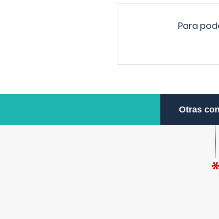
Para pode
Otras con