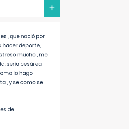
+
s , que nació por
 hacer deporte,
estreso mucho , me
a, sería cesárea
 como lo hago
a , y se como se
tes de