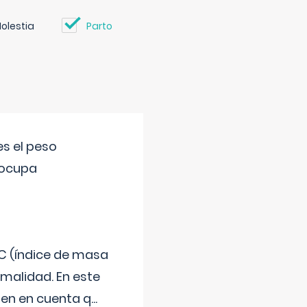
olestia
Parto
s el peso
eocupa
C (índice de masa
malidad. En este
 Ten en cuenta q
...