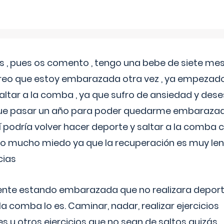
 , pues os comento , tengo una bebe de siete mese
reo que estoy embarazada otra vez , ya empezado
tar a la comba , ya que sufro de ansiedad y des
 que pasar un año para poder quedarme embarazad
así podría volver hacer deporte y saltar a la comba
o mucho miedo ya que la recuperación es muy lent
cias
ente estando embarazada que no realizara depor
la comba lo es. Caminar, nadar, realizar ejercicios
es u otros ejercicios que no sean de saltos quizás