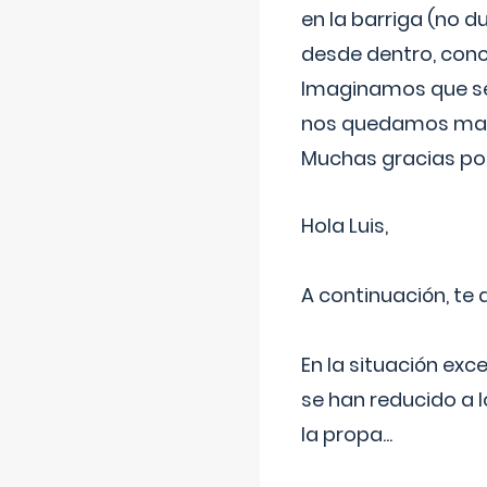
en la barriga (no du
desde dentro, con
Imaginamos que ser
nos quedamos mas t
Muchas gracias por
Hola Luis,
A continuación, te
En la situación exc
se han reducido a 
la propa
...