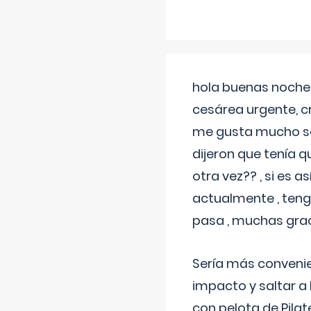
hola buenas noches
cesárea urgente, c
me gusta mucho sal
dijeron que tenía
otra vez?? , si es 
actualmente , teng
pasa , muchas gra
Sería más conveni
impacto y saltar a 
con pelota de Pilat