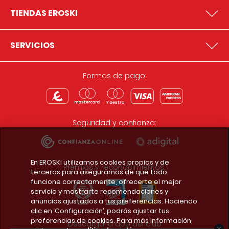
TIENDAS EROSKI
SERVICIOS
Formas de pago:
Seguridad y confianza:
En EROSKI utilizamos cookies propias y de
Premios y reconocimientos:
terceros para asegurarnos de que todo
funcione correctamente, ofrecerte el mejor
servicio y mostrarte recomendaciones y
anuncios ajustados a tus preferencias. Haciendo
clic en ‘Configuración’, podrás ajustar tus
preferencias de cookies. Para más información,
Descarga la app del club