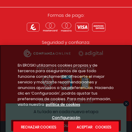
Formas de pago:
Seguridad y confianza:
En EROSKI utilizamos cookies propias y de
Premios y reconocimientos:
terceros para asegurarnos de que todo
funcione correctamente, ofrecerte el mejor
servicio y mostrarte recomendaciones y
anuncios ajustados a tus preferencias. Haciendo
clic en ‘Configuración’, podrás ajustar tus
preferencias de cookies. Para más información,
Descarga la app del club
visita nuestra
política de cookies
A tu lado en cada nueva etapa
Configuración
¿Te apuntas?
RECHAZAR COOKIES
ACEPTAR COOKIES
Condiciones legales