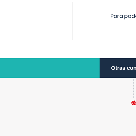
Para pode
Otras con