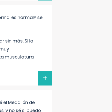
rina. es normal? se
 sin más. Si la
 muy
sta musculatura
+
 el Medallón de
os, y no sé si puedo