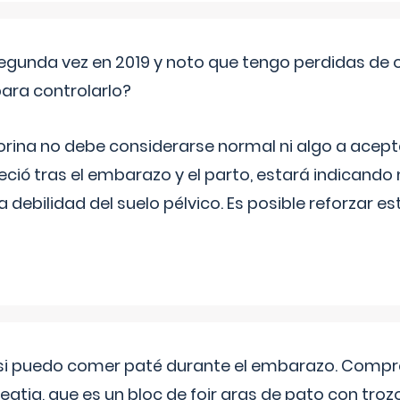
segunda vez en 2019 y noto que tengo perdidas de o
ara controlarlo?
rina no debe considerarse normal ni algo a aceptar
eció tras el embarazo y el parto, estará indicando
debilidad del suelo pélvico. Es posible reforzar e
si puedo comer paté durante el embarazo. Compré
leqtia, que es un bloc de foir gras de pato con troz