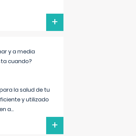
+
nar y a media
sta cuando?
para la salud de tu
iciente y utilizado
 en a
...
+