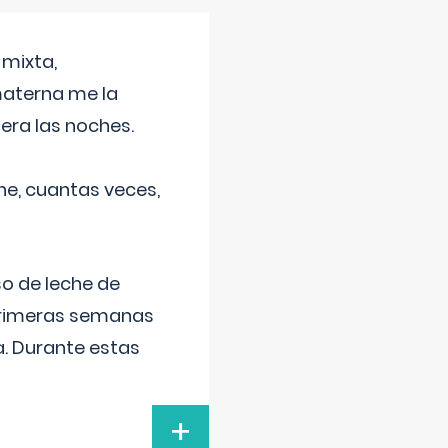
 mixta,
materna me la
era las noches.
he, cuantas veces,
o de leche de
primeras semanas
a. Durante estas
+