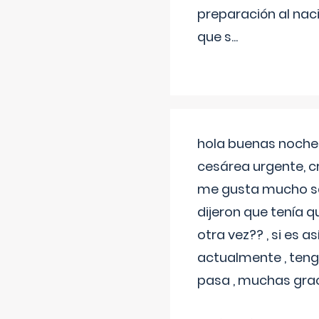
preparación al naci
que s
...
hola buenas noches
cesárea urgente, c
me gusta mucho sal
dijeron que tenía
otra vez?? , si es 
actualmente , teng
pasa , muchas gra