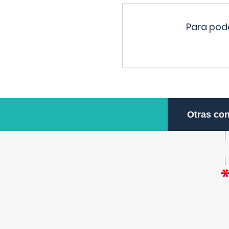
Para pode
Otras con