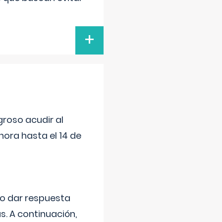
+
roso acudir al
ora hasta el 14 de
do dar respuesta
s. A continuación,