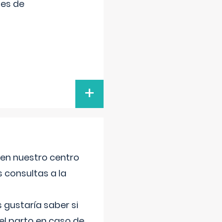
tes de
+
 en nuestro centro
s consultas a la
gustaría saber si
el parto en caso de