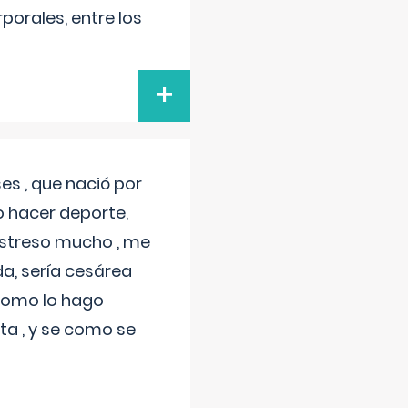
porales, entre los
+
s , que nació por
 hacer deporte,
estreso mucho , me
a, sería cesárea
 como lo hago
a , y se como se