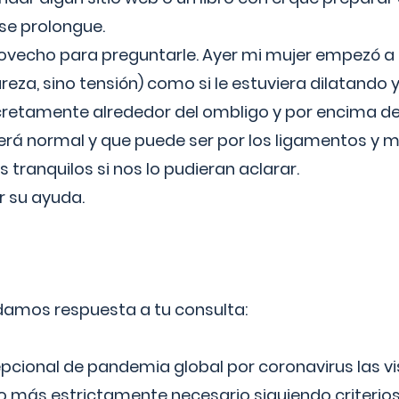
 se prolongue.
ovecho para preguntarle. Ayer mi mujer empezó a 
reza, sino tensión) como si le estuviera dilatando y
cretamente alrededor del ombligo y por encima d
á normal y que puede ser por los ligamentos y m
ranquilos si nos lo pudieran aclarar.
 su ayuda.
 damos respuesta a tu consulta:
epcional de pandemia global por coronavirus las vi
lo más estrictamente necesario siguiendo criterio