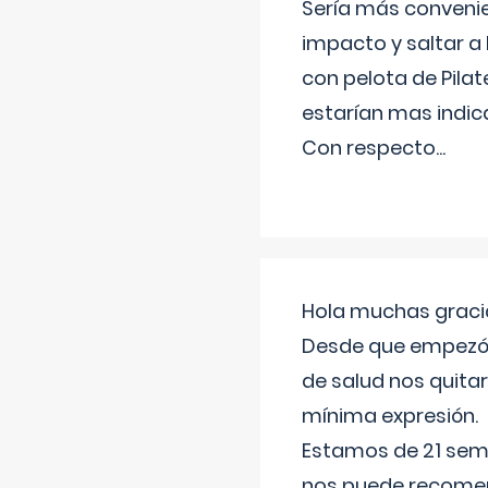
Sería más conveni
impacto y saltar a 
con pelota de Pilat
estarían mas indic
Con respecto
...
Hola muchas gracia
Desde que empezó l
de salud nos quitar
mínima expresión.
Estamos de 21 sema
nos puede recomend