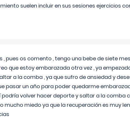
miento suelen incluir en sus sesiones ejercicios cor
 , pues os comento , tengo una bebe de siete mese
reo que estoy embarazada otra vez , ya empezado
tar a la comba , ya que sufro de ansiedad y des
 que pasar un año para poder quedarme embarazad
así podría volver hacer deporte y saltar a la comba
o mucho miedo ya que la recuperación es muy lent
cias