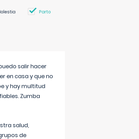
olestia
Parto
uedo salir hacer
cer en casa y que no
be y hay multitud
fiables. Zumba
stra salud,
 grupos de