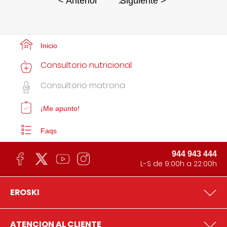
2
< Anterior
Siguiente >
Inicio
Consultorio nutricional
Consultorio matrona
¡Me apunto!
Faqs
944 943 444
L-S de 9:00h a 22:00h
EROSKI
ATENCION AL CLIENTE