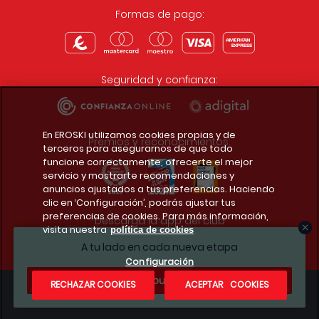
Formas de pago:
Seguridad y confianza:
En EROSKI utilizamos cookies propias y de
Premios y reconocimientos:
terceros para asegurarnos de que todo
funcione correctamente, ofrecerte el mejor
servicio y mostrarte recomendaciones y
anuncios ajustados a tus preferencias. Haciendo
clic en ‘Configuración’, podrás ajustar tus
preferencias de cookies. Para más información,
Descarga la app del club
visita nuestra
política de cookies
A tu lado en cada nueva etapa
Configuración
¿Te apuntas?
RECHAZAR COOKIES
ACEPTAR COOKIES
Condiciones legales