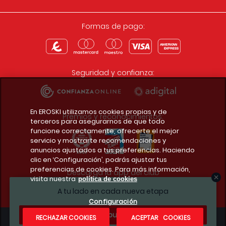
Formas de pago:
Seguridad y confianza:
En EROSKI utilizamos cookies propias y de
Premios y reconocimientos:
terceros para asegurarnos de que todo
funcione correctamente, ofrecerte el mejor
servicio y mostrarte recomendaciones y
anuncios ajustados a tus preferencias. Haciendo
clic en ‘Configuración’, podrás ajustar tus
preferencias de cookies. Para más información,
Descarga la app del club
visita nuestra
política de cookies
A tu lado en cada nueva etapa
Configuración
¿Te apuntas?
RECHAZAR COOKIES
ACEPTAR COOKIES
Condiciones legales