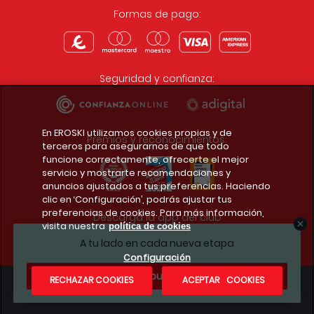
Formas de pago:
Seguridad y confianza:
En EROSKI utilizamos cookies propias y de
Premios y reconocimientos:
terceros para asegurarnos de que todo
funcione correctamente, ofrecerte el mejor
servicio y mostrarte recomendaciones y
anuncios ajustados a tus preferencias. Haciendo
clic en ‘Configuración’, podrás ajustar tus
preferencias de cookies. Para más información,
Descarga la app del club
visita nuestra
política de cookies
A tu lado en cada nueva etapa
Configuración
¿Te apuntas?
RECHAZAR COOKIES
ACEPTAR COOKIES
Condiciones legales