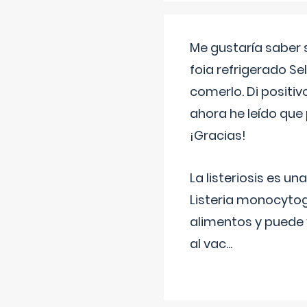
Me gustaría saber 
foia refrigerado Se
comerlo. Di positi
ahora he leído que 
¡Gracias!
La listeriosis es u
Listeria monocytog
alimentos y puede 
al vac
...