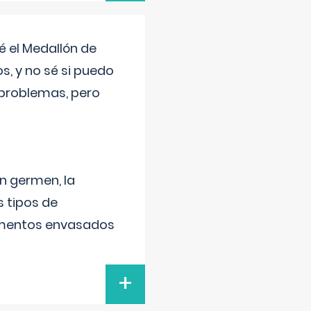
 el Medallón de
os, y no sé si puedo
 problemas, pero
un germen, la
 tipos de
alimentos envasados
+