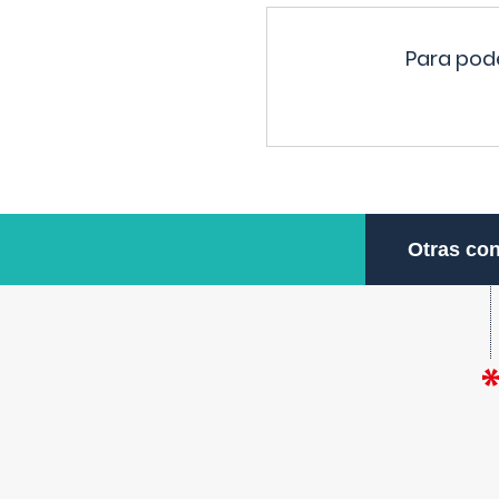
Para pode
Otras con