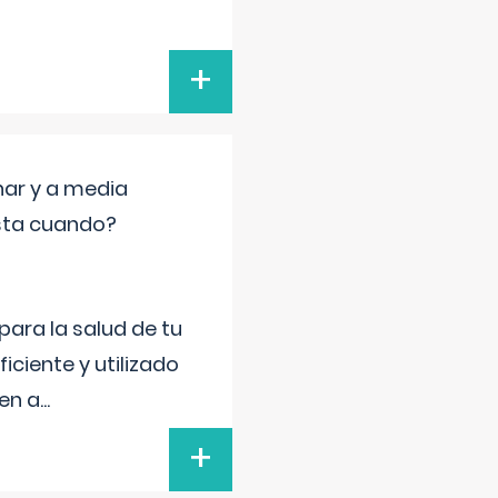
+
nar y a media
sta cuando?
para la salud de tu
iciente y utilizado
 en a
...
+