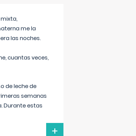
 mixta,
materna me la
era las noches.
he, cuantas veces,
o de leche de
primeras semanas
a. Durante estas
+