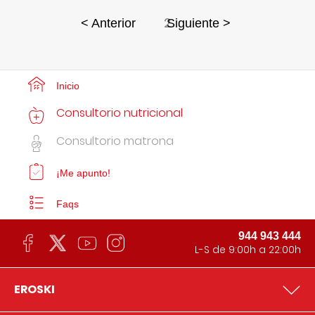
2
< Anterior
Siguiente >
Inicio
Consultorio nutricional
Consultorio matrona
¡Me apunto!
Faqs
944 943 444
L-S de 9:00h a 22:00h
EROSKI