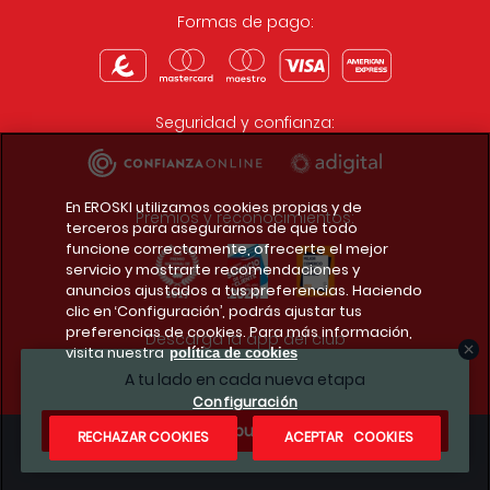
Formas de pago:
Seguridad y confianza:
En EROSKI utilizamos cookies propias y de
Premios y reconocimientos:
terceros para asegurarnos de que todo
funcione correctamente, ofrecerte el mejor
servicio y mostrarte recomendaciones y
anuncios ajustados a tus preferencias. Haciendo
clic en ‘Configuración’, podrás ajustar tus
preferencias de cookies. Para más información,
Descarga la app del club
visita nuestra
política de cookies
A tu lado en cada nueva etapa
Configuración
¿Te apuntas?
RECHAZAR COOKIES
ACEPTAR COOKIES
Condiciones legales