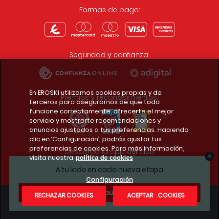
Formas de pago:
Seguridad y confianza:
En EROSKI utilizamos cookies propias y de
Premios y reconocimientos:
terceros para asegurarnos de que todo
funcione correctamente, ofrecerte el mejor
servicio y mostrarte recomendaciones y
anuncios ajustados a tus preferencias. Haciendo
clic en ‘Configuración’, podrás ajustar tus
preferencias de cookies. Para más información,
Descarga la app del club
visita nuestra
política de cookies
A tu lado en cada nueva etapa
Configuración
¿Te apuntas?
RECHAZAR COOKIES
ACEPTAR COOKIES
Condiciones legales