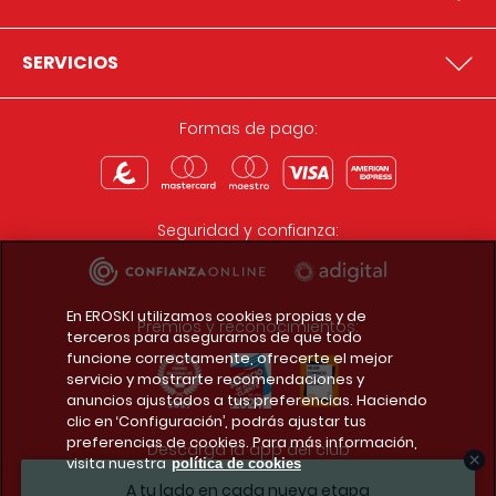
SERVICIOS
Formas de pago:
Seguridad y confianza:
En EROSKI utilizamos cookies propias y de
Premios y reconocimientos:
terceros para asegurarnos de que todo
funcione correctamente, ofrecerte el mejor
servicio y mostrarte recomendaciones y
anuncios ajustados a tus preferencias. Haciendo
clic en ‘Configuración’, podrás ajustar tus
preferencias de cookies. Para más información,
Descarga la app del club
visita nuestra
política de cookies
A tu lado en cada nueva etapa